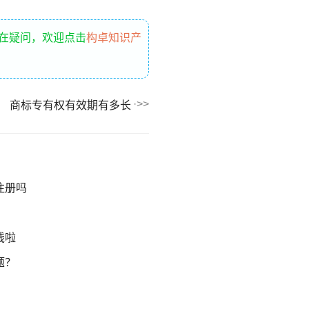
存在疑问，欢迎点击
构卓知识产
商标专有权有效期有多长
注册吗
钱啦
题？