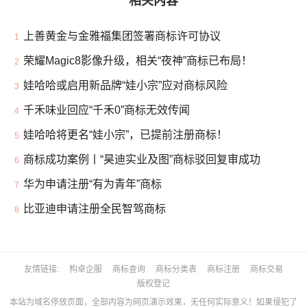
相关内容
上善黄金与金雅福集团签署商标许可协议
1
荣耀Magic8影像升级，相关“夜神”商标已布局！
2
娃哈哈或启用新品牌“娃小宗”应对商标风险
3
千禾味业回应“千禾0”商标无效传闻
4
娃哈哈将更名“娃小宗”，已提前注册商标！
5
商标成功案例丨“昊迪实业及图”商标驳回复审成功
6
华为申请注册“有为青年”商标
7
比亚迪申请注册全民智驾商标
8
友情链接
构卓企服
商标查询
商标分类表
商标注册
商标交易
版权登记
本站为域名停放页面，全部内容为网页演示效果，无任何实际意义！如果侵犯了