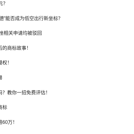
元？
德”能否成为低空出行新坐标？
标遇挫相关申请均被驳回
后的商标故事！
侵权！
罄
吗？教你一招免费评估！
商标
60万！