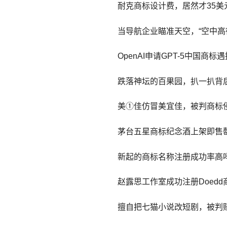
耐克商标设计费，居然才35美
当导航企业瞄准天空，“空中高
OpenAI申请GPT-5中国商
跌落神坛的百果园，扒一扒背
美①佳仿冒美宜佳，被判商标
茅台五星商标纪念酒上架即售
新起的商标名称注册成功率高
赵露思工作室成功注册Doedd
擅自把七猫小说改短剧，被判赔